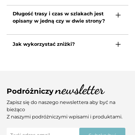
Przy każdym przewodniku gwarantujemy
dostęp
do
aktualizacji, który jest darmowy.
Długość trasy i czas w szlakach jest
Wystarczy, że pobierzesz przewodnik jeszcze
opisany w jedną czy w dwie strony?
raz z maila, który otrzymasz w potwierdzeniu
zamówienia.
W każdym przewodniku czas przy szlakach
opisany jest w
dwie strony.
Jak wykorzystać zniżki?
Zniżki są dołączone do każdego przewodnika
w wersji
premium oraz do pakietu Kanary.
W osobnym pliku do pobrania znajdziesz
dokładną instrukcję jak wykorzystać zniżkę.
newsletter
Podróżniczy
Zapisz się do naszego newslettera aby być na
bieżąco
Z naszymi podróżniczymi wpisami i produktami.