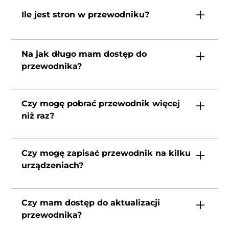
200 mb.
Ile jest stron w przewodniku?
Przewodnik po Maderze i Porto Santo ponad
630 stron
Na jak długo mam dostęp do
Przewodnik po Lanzarote 233 strony
przewodnika?
Przewodnik po Fuerteventurze 352 strony
Przewodnik po Słowenii
580 strony
Dostęp do przewodnika masz na zawsze!
Przewodnik po Teneryfie 552 stron
Czy mogę pobrać przewodnik więcej
niż raz?
Oczywiście, przewodnik możesz pobrać
dowolną ilość razy.
Czy mogę zapisać przewodnik na kilku
urządzeniach?
Jak najbardziej! Pobierz i zapisz przewodnik
na wszystkich swoich urządzeniach.
Czy mam dostęp do aktualizacji
przewodnika?