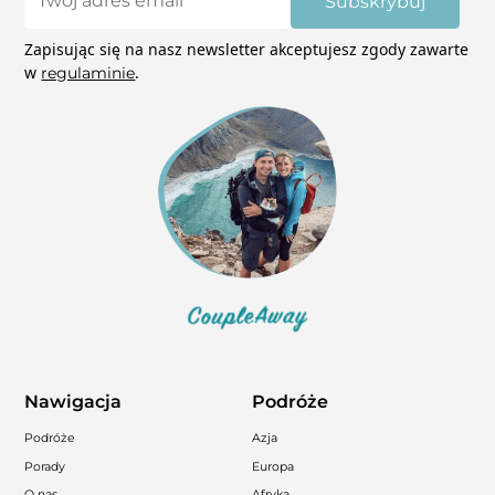
Subskrybuj
Zapisując się na nasz newsletter akceptujesz zgody zawarte
w
.
regulaminie
Nawigacja
Podróże
Podróże
Azja
Porady
Europa
O nas
Afryka