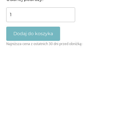
ilość
Mini
przewodnik
po
Dodaj do koszyka
Norwegii
Najniższa cena z ostatnich 30 dni przed obniżką:
(ebook)