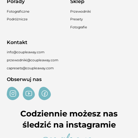
Porady
Sklep
Fotograficzne
Przewodniki
Podróżnicze
Presety
Fotografie
Kontakt
info@coupleaway.com
przewodniki@coupleaway.com
capresets@coupleaway.com
Obserwuj nas
Codziennie możesz nas
śledzić na instagramie
@couple.away