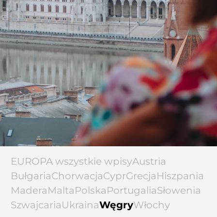
EUROPA wszystkie wpisy
Austria
Bułgaria
Chorwacja
Cypr
Grecja
Hiszpania
Madera
Malta
Polska
Portugalia
Słowenia
Szwajcaria
Ukraina
Węgry
Włochy