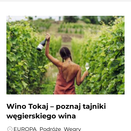
Wino Tokaj – poznaj tajniki
węgierskiego wina
EUROPA
,
Podróże
,
Węgry