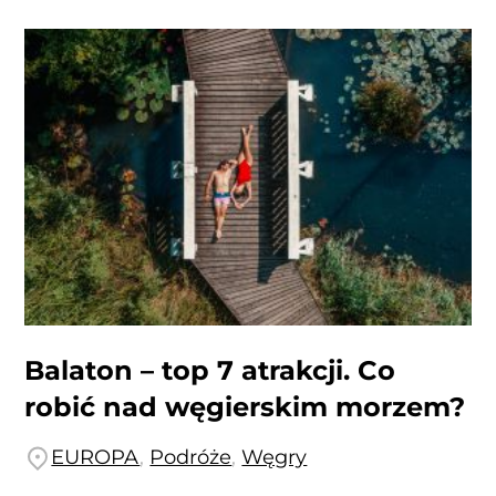
Balaton – top 7 atrakcji. Co
robić nad węgierskim morzem?
EUROPA
,
Podróże
,
Węgry