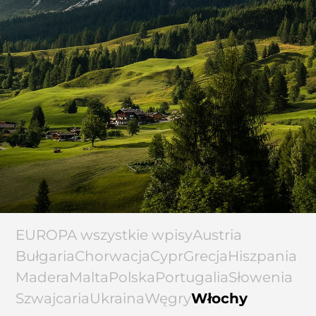
EUROPA wszystkie wpisy
Austria
Bułgaria
Chorwacja
Cypr
Grecja
Hiszpania
Madera
Malta
Polska
Portugalia
Słowenia
Szwajcaria
Ukraina
Węgry
Włochy