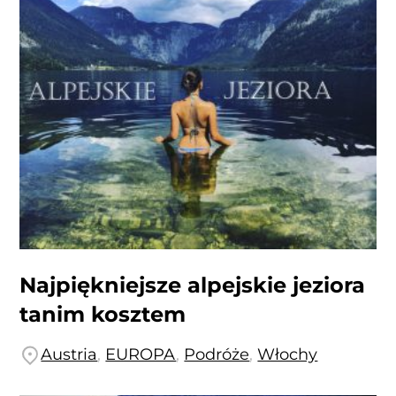
Najpiękniejsze alpejskie jeziora
tanim kosztem
Austria
,
EUROPA
,
Podróże
,
Włochy