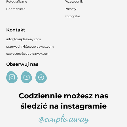
Fotograficzne
Przewodniki
Podróżnicze
Presety
Fotografie
Kontakt
info@coupleaway.com
przewodniki@coupleaway.com
capresets@coupleaway.com
Obserwuj nas
Codziennie możesz nas
śledzić na instagramie
@couple.away