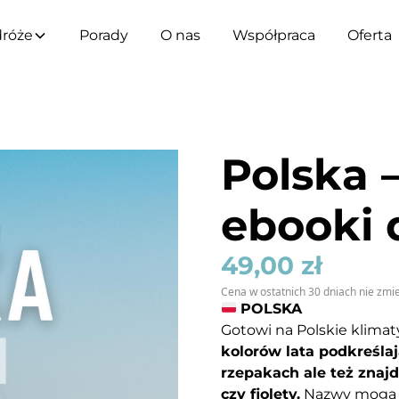
róże
Porady
O nas
Współpraca
Oferta
Polska –
ebooki 
49,00
zł
Cena w ostatnich 30 dniach nie zmie
POLSKA
Gotowi na Polskie klima
kolorów lata podkreśla
rzepakach ale też znaj
czy fiolety.
Nazwy mogą s