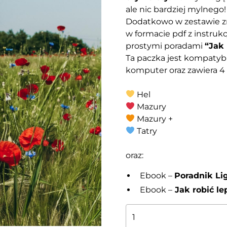
ale nic bardziej mylnego
Dodatkowo w zestawie z
w formacie pdf z instrukc
prostymi poradami
“Jak 
Ta paczka jest kompatyb
komputer oraz zawiera 4 
Hel
Mazury
Mazury +
Tatry
oraz:
Ebook –
Poradnik L
Ebook –
Jak robić le
ilość
Polska