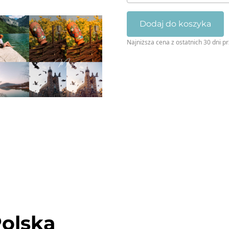
-
4
Dodaj do koszyka
presety
Najniższa cena z ostatnich 30 dni p
i
2
ebooki
do
zdjęć
Polska