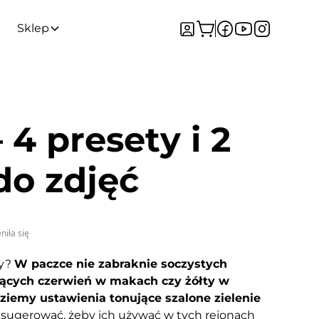
Sklep
 4 presety i 2
do zdjęć
niła się
ty?
W paczce nie zabraknie soczystych
jących czerwień w makach czy żółty w
dziemy ustawienia tonujące szalone zielenie
ugerować, żeby ich używać w tych rejonach