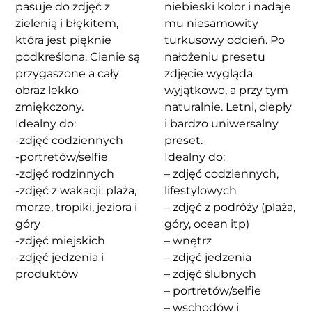
pasuje do zdjęć z
niebieski kolor i nadaje
zielenią i błękitem,
mu niesamowity
która jest pięknie
turkusowy odcień. Po
podkreślona. Cienie są
nałożeniu presetu
przygaszone a cały
zdjęcie wygląda
obraz lekko
wyjątkowo, a przy tym
zmiękczony.
naturalnie. Letni, ciepły
Idealny do:
i bardzo uniwersalny
-zdjęć codziennych
preset.
-portretów/selfie
Idealny do:
-zdjęć rodzinnych
– zdjęć codziennych,
-zdjęć z wakacji: plaża,
lifestylowych
morze, tropiki, jeziora i
– zdjęć z podróży (plaża,
góry
góry, ocean itp)
-zdjęć miejskich
– wnętrz
-zdjęć jedzenia i
– zdjęć jedzenia
produktów
– zdjęć ślubnych
– portretów/selfie
– wschodów i