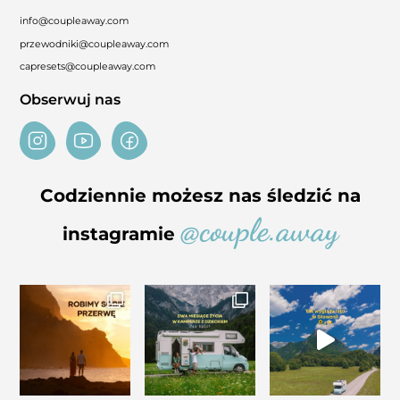
info@coupleaway.com
przewodniki@coupleaway.com
capresets@coupleaway.com
Obserwuj nas
Codziennie możesz nas śledzić na
@couple.away
instagramie