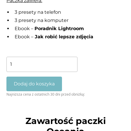
Paczka zawiera:
3 presety na telefon
3 presety na komputer
Ebook –
Poradnik Lightroom
Ebook –
Jak robić lepsze zdjęcia
ilość
Oceania
-
3
Dodaj do koszyka
presety
Najniższa cena z ostatnich 30 dni przed obniżką:
i
2
ebooki
do
Zawartość paczki
zdjęć