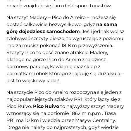
porach znajduje się tam dość sporo turystów.
Na szczyt Madery – Pico do Arreiro – możesz się
dostać całkowicie bezwysiłkowo, gdyż
na samą
górę dojedziesz samochodem
. Jeśli jednak wolisz
zdobywać szczyty pieszo, to wyruszając z poziomu
morza musisz pokonać 1818 m przewyższenia.
Szczyty Pico to dość znane atrakcje Madery,
dlatego na górze Pico do Arreiro znajdziesz
darmowy parking, kawiarnię oraz sklep z
pamiątkami obok którego znajduję się duża kula –
jest to wojskowy radar!
Na szczycie Pico do Arreiro rozpoczyna się jeden z
najpopularniejszych szlaków PR1, który łączy się z
Pico Ruivo.
Pico Ruivo
to najwyższy szczyt Madery
wznoszący się na poziomie 1862 m n.p.m . Trasa
PR1 ma 10 km i wiedzie przez Masyw Centralny.
Droga nie należy do najprostszych, gdyż wiedzie