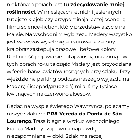
niektórych porach jest tu
zdecydowanie
mniej
roślinności
. W miesiącach letnich i jesiennych
tutejsze krajobrazy przypominają raczej scenerię
filmu science-fiction, który przedstawia życie na
Marsie. Na wschodnim wybrzeżu Madery wszystko
jest wówczas wyschnięte i surowe, a zielony
krajobraz zastępują brązowe i beżowe kolory.
Roślinność pojawia się tutaj wiosną oraz zimą – w
tych porach roku ta część Madery jest przyodziana
w feerię barw kwiatów rosnących przy szlaku. Przy
wjeździe na parking podczas naszego wyjazdu na
Maderę (listopad/grudzień) mijaliśmy tysiące
kwitnących na czerwono aloesów.
Będąc na wyspie świętego Wawrzyńca, polecamy
ruszyć szlakiem
PR8 Vereda da Ponta de São
Lourenço
. Trasa biegnie wzdłuż wschodniego
krańca Madery i zapewnia naprawdę
niezapomniane widoki. Szlak ma raczej