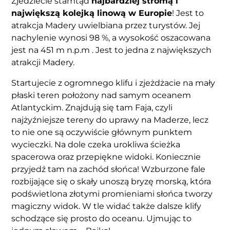
Zjedziecie stamtąd
najbardziej stromą i
największą kolejką linową w Europie
! Jest to
atrakcja Madery uwielbiana przez turystów. Jej
nachylenie wynosi 98 %, a wysokość oszacowana
jest na 451 m n.p.m . Jest to jedna z największych
atrakcji Madery.
Startujecie z ogromnego klifu i zjeżdżacie na mały
płaski teren położony nad samym oceanem
Atlantyckim. Znajdują się tam Faja, czyli
najżyźniejsze tereny do uprawy na Maderze, lecz
to nie one są oczywiście głównym punktem
wycieczki. Na dole czeka urokliwa ścieżka
spacerowa oraz przepiękne widoki. Koniecznie
przyjedź tam na zachód słońca! Wzburzone fale
rozbijające się o skały unoszą bryzę morską, która
podświetlona złotymi promieniami słońca tworzy
magiczny widok. W tle widać także dalsze klify
schodzące się prosto do oceanu. Ujmując to