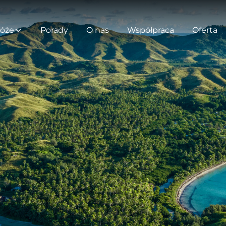
óże
Porady
O nas
Współpraca
Oferta