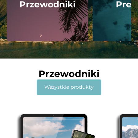
Przewodniki
Pres
Przewodniki
Wszystkie produkty