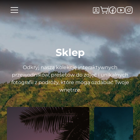
Sklep
Odkryj naszą kolekcję interaktywnych
przewodników, presetów do zdjęć i unikalnych
fotografii z podróży, które mogą ozdabiać Twoje
wnętrze.