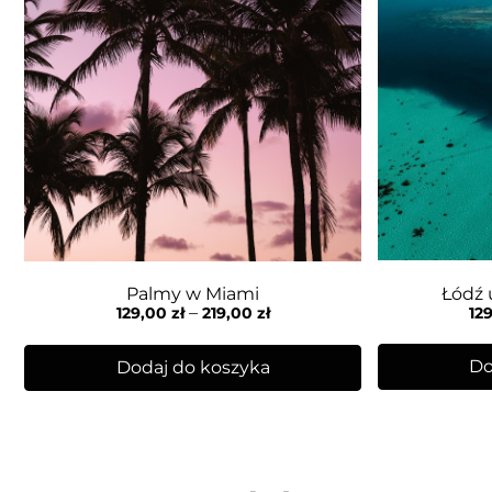
Łódź 
Palmy w Miami
–
12
129,00
zł
219,00
zł
Do
Dodaj do koszyka