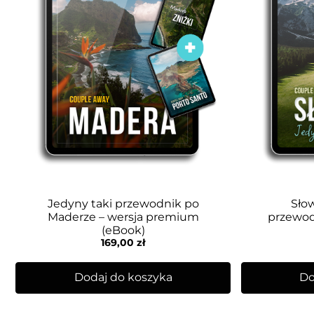
Jedyny taki przewodnik po
Słow
Maderze – wersja premium
przewod
(eBook)
169,00
zł
Dodaj do koszyka
Do