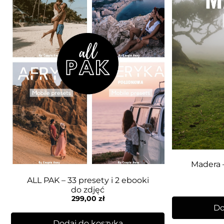
Madera –
ALL PAK – 33 presety i 2 ebooki
do zdjęć
299,00
zł
Do
Dodaj do koszyka