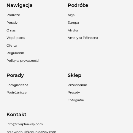
Nawigacja
Podróże
Podróże
Azja
Porady
Europa
O nas
Afryka
Współpraca
Ameryka Północna
Oferta
Regulamin
Polityka prywatności
Porady
Sklep
Fotograficzne
Przewodniki
Podróżnicze
Presety
Fotografie
Kontakt
info@coupleaway.com
przewodniki@coupleaway.com