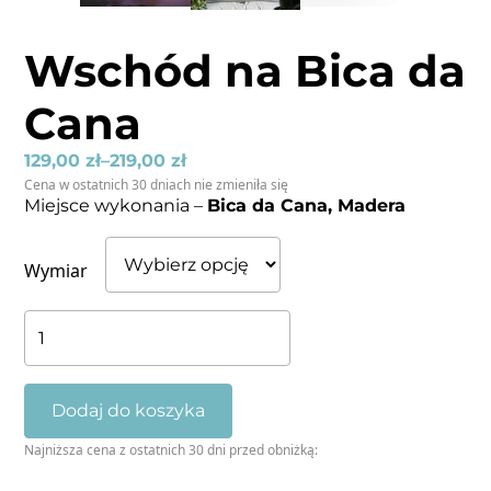
Wschód na Bica da
Cana
129,00
zł
–
219,00
zł
Cena w ostatnich 30 dniach nie zmieniła się
Miejsce wykonania –
Bica da Cana, Madera
Wymiar
ilość
Wschód
na
Bica
Dodaj do koszyka
da
Najniższa cena z ostatnich 30 dni przed obniżką:
Cana