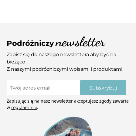
(porysowane, uszkodzone narożniki itp.) zrób
zdjęcia i wyślij je nam na adres
Jeśli spodobały Ci się nasze inne zdjęcia, a nie
info@coupleaway.com – zajmiemy się tym.
widzisz ich w sklepie daj znam znać. Tak
samo jeśli chcesz kupić zdjęcie w innym
wymiarze niż podane na stornie skontaktuj
newsletter
się z nami mailowo – pomożemy! Niektóre
Podróżniczy
zdjęcia mają możliwość wydruku na płótnie.
Zapisz się do naszego newslettera aby być na
bieżąco
Z naszymi podróżniczymi wpisami i produktami.
Subskrybuj
Zapisując się na nasz newsletter akceptujesz zgody zawarte
w
.
regulaminie