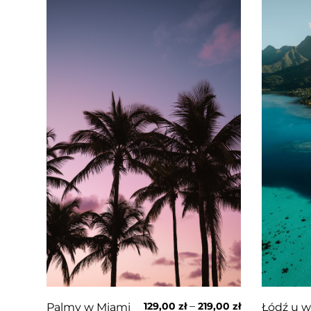
–
129,00
zł
219,00
zł
Łódź u w
Palmy w Miami