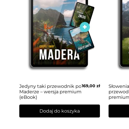
169,00
zł
Jedyny taki przewodnik po
Słowenia
Maderze – wersja premium
przewodn
(eBook)
premium
Dodaj do koszyka