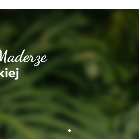
derze
j