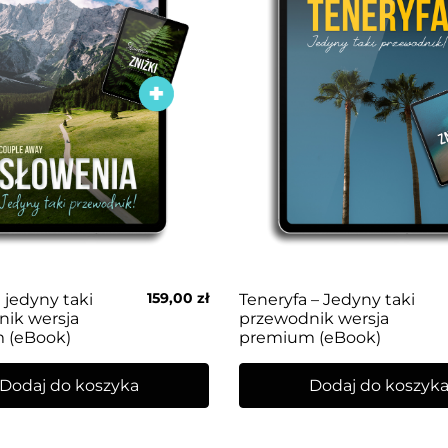
159,00
zł
 jedyny taki
Teneryfa – Jedyny taki
ik wersja
przewodnik wersja
 (eBook)
premium (eBook)
Dodaj do koszyka
Dodaj do koszyk