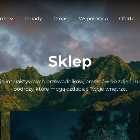
óże
Porady
O nas
Współpraca
Oferta
Sklep
ję interaktywnych przewodników, presetów do zdjęć i uni
podróży, które mogą ozdabiać Twoje wnętrze.