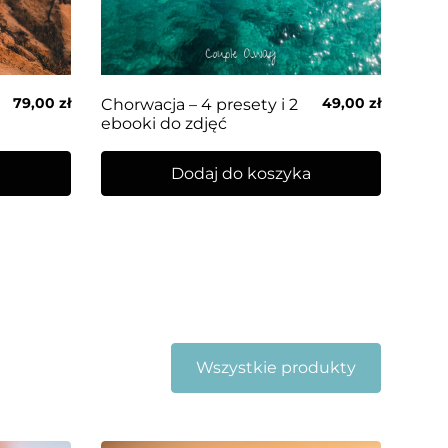
79,00
zł
49,00
zł
Chorwacja – 4 presety i 2
ebooki do zdjęć
a
Dodaj do koszyka
Wszystkie produkty