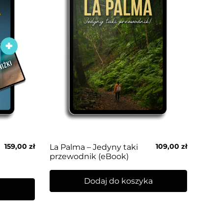
159,00
zł
109,00
zł
La Palma – Jedyny taki
przewodnik (eBook)
Dodaj do koszyka
a