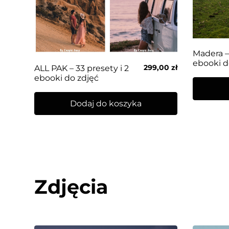
Madera – 
ebooki d
299,00
zł
ALL PAK – 33 presety i 2
ebooki do zdjęć
Dodaj do koszyka
Zdjęcia