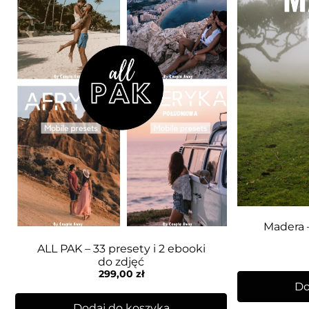
Madera –
ALL PAK – 33 presety i 2 ebooki
do zdjęć
299,00
zł
Do
Dodaj do koszyka