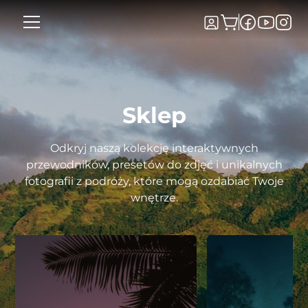
Sklep
Odkryj naszą kolekcję interaktywnych
przewodników, presetów do zdjęć i unikalnych
fotografii z podróży, które mogą ozdabiać Twoje
wnętrze.