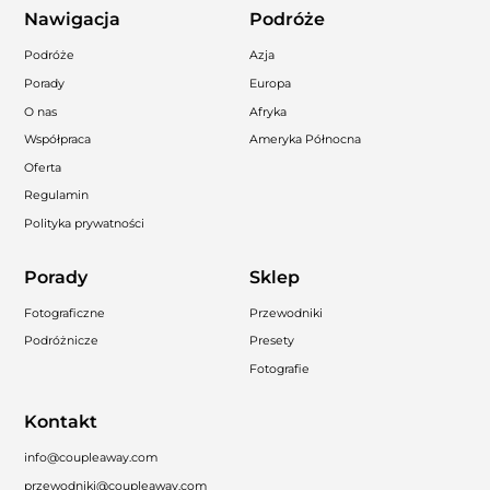
Nawigacja
Podróże
Podróże
Azja
Porady
Europa
O nas
Afryka
Współpraca
Ameryka Północna
Oferta
Regulamin
Polityka prywatności
Porady
Sklep
Fotograficzne
Przewodniki
Podróżnicze
Presety
Fotografie
Kontakt
info@coupleaway.com
przewodniki@coupleaway.com