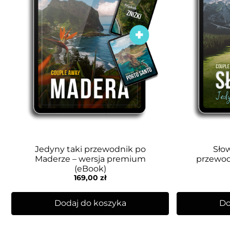
Jedyny taki przewodnik po
Słow
Maderze – wersja premium
przewod
(eBook)
169,00
zł
Dodaj do koszyka
Do