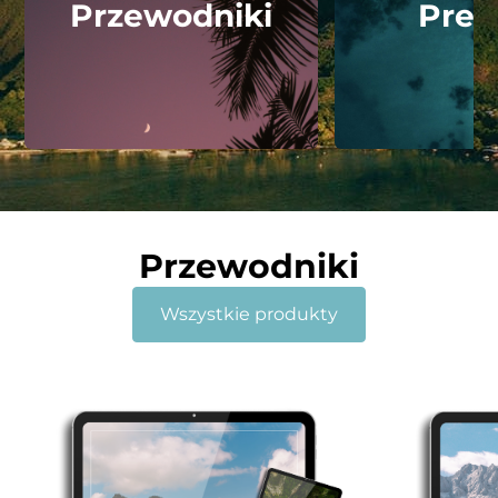
Przewodniki
Pres
Przewodniki
Wszystkie produkty