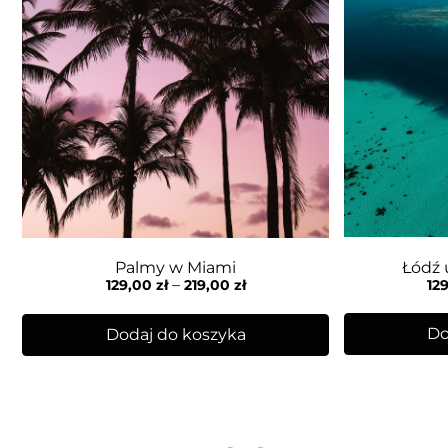
Łódź 
Palmy w Miami
–
12
129,00
zł
219,00
zł
Do
Dodaj do koszyka