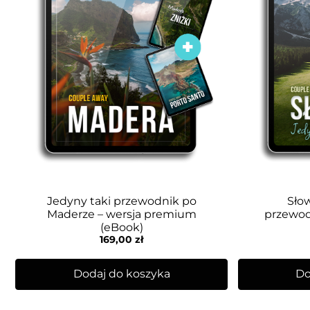
Jedyny taki przewodnik po
Słow
Maderze – wersja premium
przewod
(eBook)
169,00
zł
Dodaj do koszyka
Do