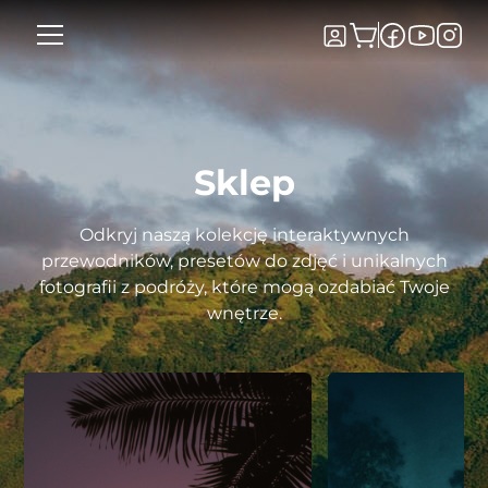
Sklep
Odkryj naszą kolekcję interaktywnych
przewodników, presetów do zdjęć i unikalnych
fotografii z podróży, które mogą ozdabiać Twoje
wnętrze.