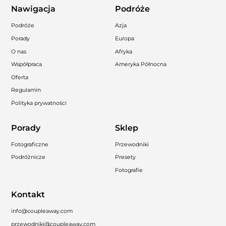
Nawigacja
Podróże
Podróże
Azja
Porady
Europa
O nas
Afryka
Współpraca
Ameryka Północna
Oferta
Regulamin
Polityka prywatności
Porady
Sklep
Fotograficzne
Przewodniki
Podróżnicze
Presety
Fotografie
Kontakt
info@coupleaway.com
przewodniki@coupleaway.com