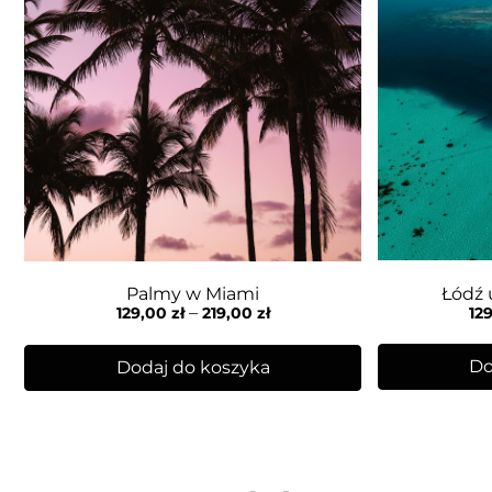
Łódź 
Palmy w Miami
–
12
129,00
zł
219,00
zł
Do
Dodaj do koszyka