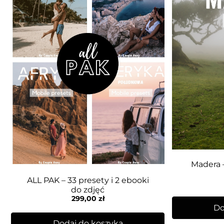
Madera –
ALL PAK – 33 presety i 2 ebooki
do zdjęć
299,00
zł
Do
Dodaj do koszyka