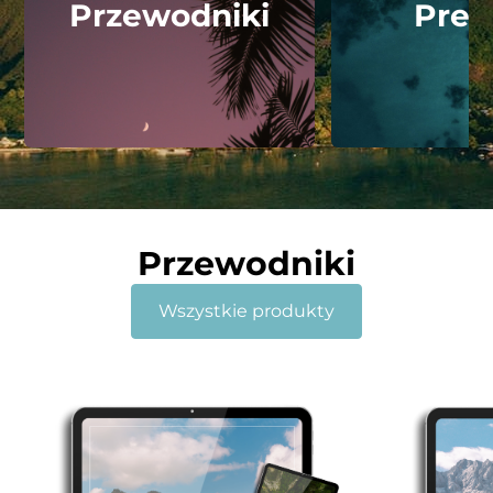
Przewodniki
Pres
Przewodniki
Wszystkie produkty