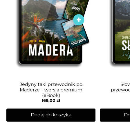
Jedyny taki przewodnik po
Słow
Maderze – wersja premium
przewod
(eBook)
169,00
zł
Dodaj do koszyka
Do