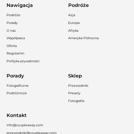
Nawigacja
Podróże
Podróże
Azja
Porady
Europa
O nas
Afryka
Współpraca
Ameryka Północna
Oferta
Regulamin
Polityka prywatności
Porady
Sklep
Fotograficzne
Przewodniki
Podróżnicze
Presety
Fotografie
Kontakt
info@coupleaway.com
przewodniki@coupleaway.com