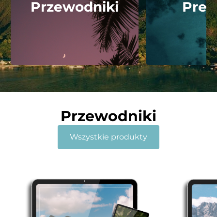
Przewodniki
Pres
Przewodniki
Wszystkie produkty