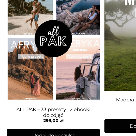
Madera –
ALL PAK – 33 presety i 2 ebooki
do zdjęć
299,00
zł
Do
Dodaj do koszyka