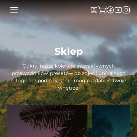
Sklep
Odkryj naszą kolekcję interaktywnych
przewodników, presetów do zdjęć i unikalnych
fotografii z podróży, które mogą ozdabiać Twoje
wnętrze.