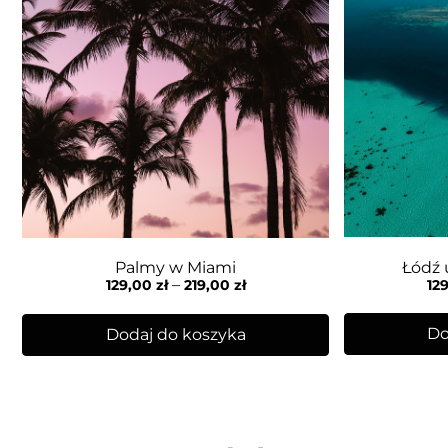
Łódź 
Palmy w Miami
–
12
129,00
zł
219,00
zł
Do
Dodaj do koszyka