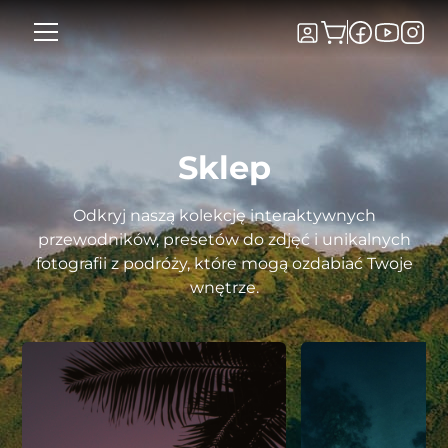
Sklep
Odkryj naszą kolekcję interaktywnych
przewodników, presetów do zdjęć i unikalnych
fotografii z podróży, które mogą ozdabiać Twoje
wnętrze.