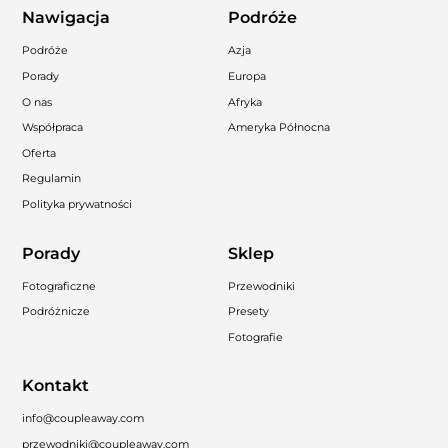
Nawigacja
Podróże
Podróże
Azja
Porady
Europa
O nas
Afryka
Współpraca
Ameryka Północna
Oferta
Regulamin
Polityka prywatności
Porady
Sklep
Fotograficzne
Przewodniki
Podróżnicze
Presety
Fotografie
Kontakt
info@coupleaway.com
przewodniki@coupleaway.com