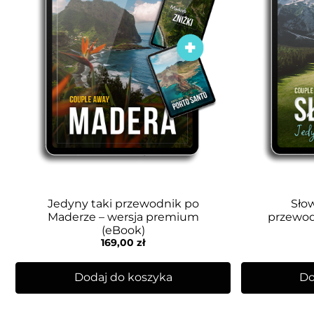
Jedyny taki przewodnik po
Słow
Maderze – wersja premium
przewod
(eBook)
169,00
zł
Dodaj do koszyka
Do