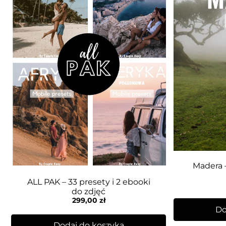
Madera –
ALL PAK – 33 presety i 2 ebooki
do zdjęć
299,00
zł
Do
Dodaj do koszyka