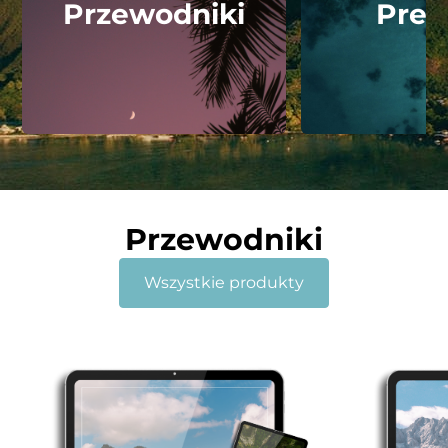
Przewodniki
Pres
Przewodniki
Wszystkie produkty