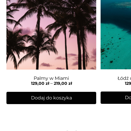
Łódź 
Palmy w Miami
–
12
129,00
zł
219,00
zł
Do
Dodaj do koszyka