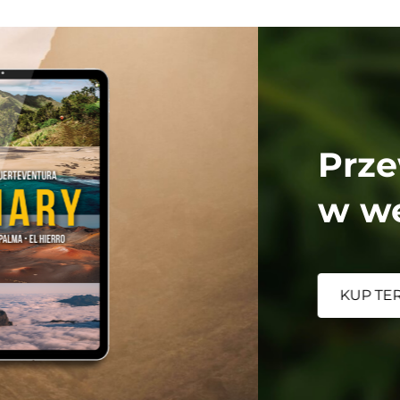
Ma
Przewodnik po
w wersji angielskie
KUP TERAZ