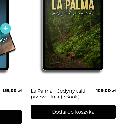
159,00
zł
109,00
zł
La Palma – Jedyny taki
przewodnik (eBook)
Dodaj do koszyka
a