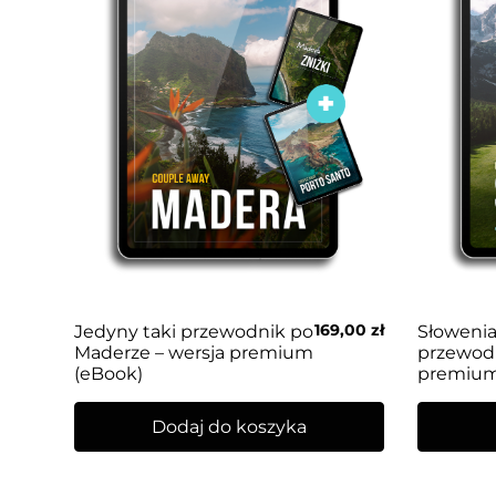
169,00
zł
Jedyny taki przewodnik po
Słowenia
Maderze – wersja premium
przewodn
(eBook)
premium
Dodaj do koszyka