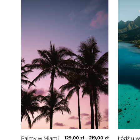
–
129,00
zł
219,00
zł
Łódź u w
Palmy w Miami