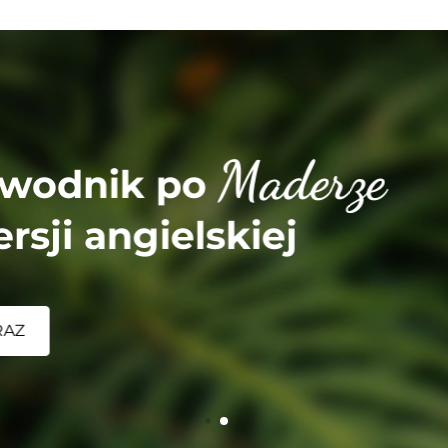
derze
j