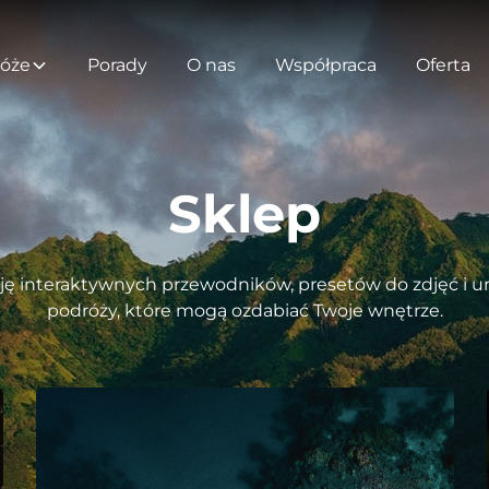
óże
Porady
O nas
Współpraca
Oferta
Sklep
ję interaktywnych przewodników, presetów do zdjęć i uni
podróży, które mogą ozdabiać Twoje wnętrze.