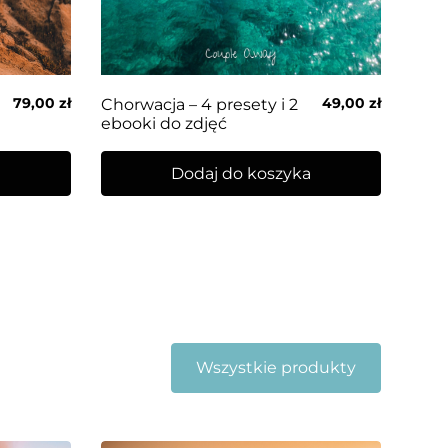
79,00
zł
49,00
zł
Chorwacja – 4 presety i 2
ebooki do zdjęć
a
Dodaj do koszyka
Wszystkie produkty