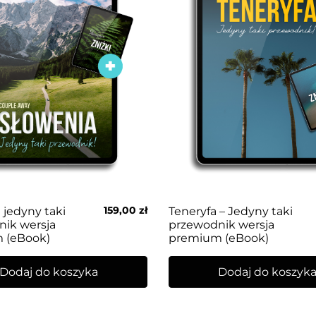
159,00
zł
 jedyny taki
Teneryfa – Jedyny taki
ik wersja
przewodnik wersja
 (eBook)
premium (eBook)
Dodaj do koszyka
Dodaj do koszyk