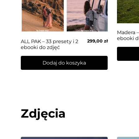
Madera – 
ebooki d
299,00
zł
ALL PAK – 33 presety i 2
ebooki do zdjęć
Dodaj do koszyka
Zdjęcia