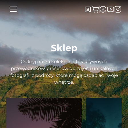
Sklep
Odkryj naszą kolekcję interaktywnych
przewodników, presetów do zdjęć i unikalnych
fotografii z podróży, które mogą ozdabiać Twoje
wnętrze.