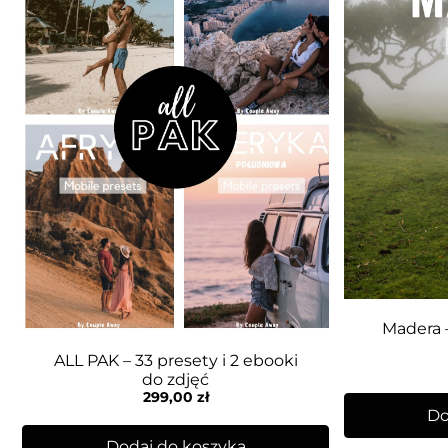
Madera –
ALL PAK – 33 presety i 2 ebooki
do zdjęć
299,00
zł
Do
Dodaj do koszyka