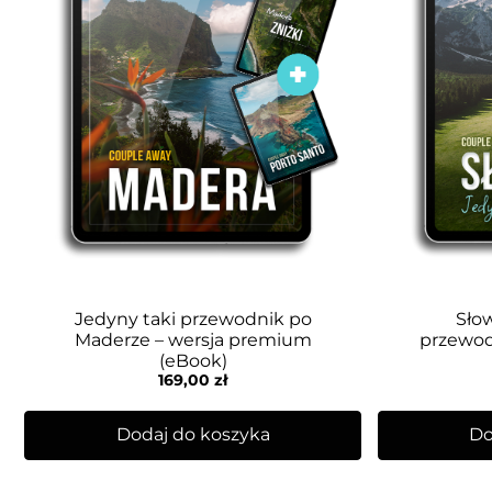
Jedyny taki przewodnik po
Słow
Maderze – wersja premium
przewod
(eBook)
169,00
zł
Dodaj do koszyka
Do