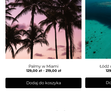
Łódź 
Palmy w Miami
–
12
129,00
zł
219,00
zł
Do
Dodaj do koszyka