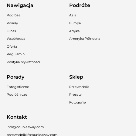
Nawigacja
Podróże
Podróże
Azja
Porady
Europa
O nas
Afryka
Współpraca
Ameryka Północna
Oferta
Regulamin
Polityka prywatności
Porady
Sklep
Fotograficzne
Przewodniki
Podróżnicze
Presety
Fotografie
Kontakt
info@coupleaway.com
przewodniki@coupleaway.com