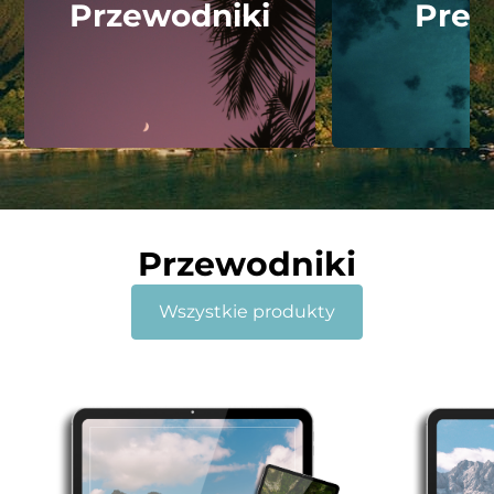
Przewodniki
Pres
Przewodniki
Wszystkie produkty