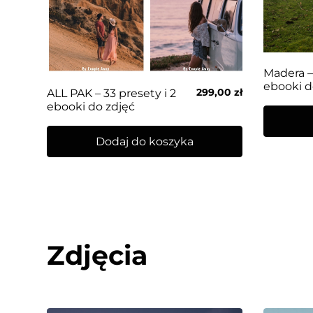
Madera – 
ebooki d
299,00
zł
ALL PAK – 33 presety i 2
ebooki do zdjęć
Dodaj do koszyka
Zdjęcia