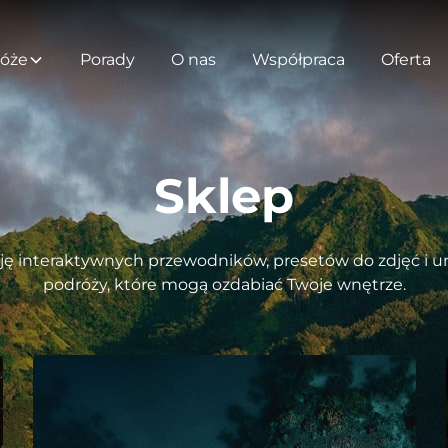
óże
Porady
O nas
Współpraca
Oferta
Sklep
ję interaktywnych przewodników, presetów do zdjęć i uni
podróży, które mogą ozdabiać Twoje wnętrze.