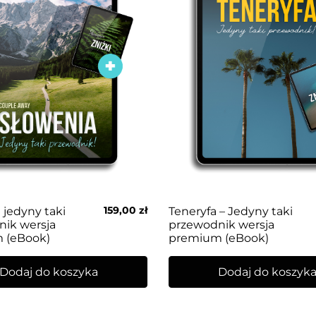
159,00
zł
 jedyny taki
Teneryfa – Jedyny taki
ik wersja
przewodnik wersja
 (eBook)
premium (eBook)
Dodaj do koszyka
Dodaj do koszyk