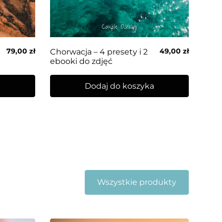
79,00
zł
49,00
zł
Chorwacja – 4 presety i 2
ebooki do zdjęć
a
Dodaj do koszyka
Wszystkie produkty