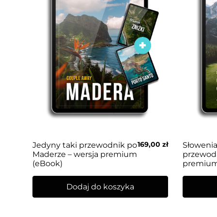
169,00
zł
Jedyny taki przewodnik po
Słowenia
Maderze – wersja premium
przewodn
(eBook)
premium
Dodaj do koszyka