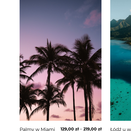
–
129,00
zł
219,00
zł
Łódź u w
Palmy w Miami