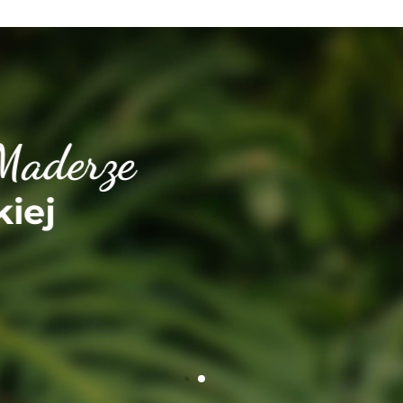
derze
j