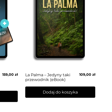
159,00
zł
109,00
zł
La Palma – Jedyny taki
przewodnik (eBook)
Dodaj do koszyka
a