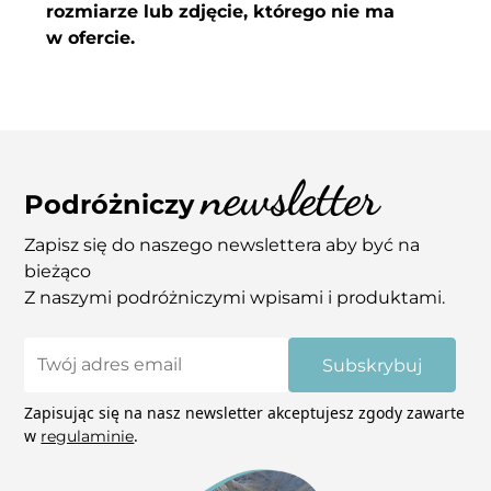
reklamacji i skontaktuj się z nami.
rozmiarze lub zdjęcie, którego nie ma
Jeśli zamówione wydruki będą uszkodzone
w ofercie.
(porysowane, uszkodzone narożniki itp.) zrób
zdjęcia i wyślij je nam na adres
Jeśli spodobały Ci się nasze inne zdjęcia, a nie
info@coupleaway.com – zajmiemy się tym.
widzisz ich w sklepie daj znam znać. Tak
samo jeśli chcesz kupić zdjęcie w innym
wymiarze niż podane na stornie skontaktuj
newsletter
się z nami mailowo – pomożemy! Niektóre
Podróżniczy
zdjęcia mają możliwość wydruku na płótnie.
Zapisz się do naszego newslettera aby być na
bieżąco
Z naszymi podróżniczymi wpisami i produktami.
Subskrybuj
Zapisując się na nasz newsletter akceptujesz zgody zawarte
w
.
regulaminie