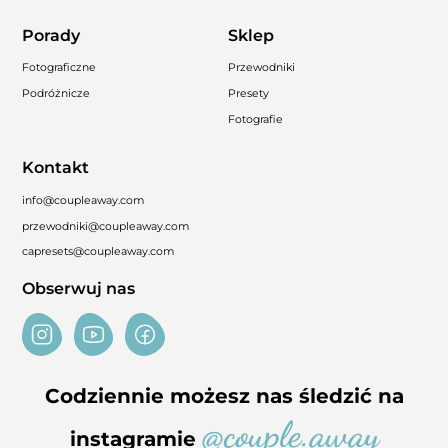
Porady
Sklep
Fotograficzne
Przewodniki
Podróżnicze
Presety
Fotografie
Kontakt
info@coupleaway.com
przewodniki@coupleaway.com
capresets@coupleaway.com
Obserwuj nas
Codziennie możesz nas śledzić na
@couple.away
instagramie