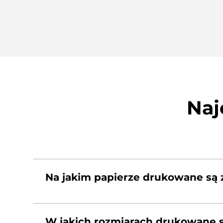
Naj
Na jakim papierze drukowane są 
Fotografie są drukowane na profesjonalnym 
zabezpiecza je przed wyblaknięciem, czernie s
W jakich rozmiarach drukowane s