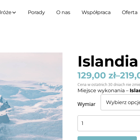
róże
Porady
O nas
Współpraca
Oferta
Islandi
129,00
zł
–
219
Cena w ostatnich 30 dniach nie zmie
Miejsce wykonania –
Isl
Wymiar
ilość
Islandia
-