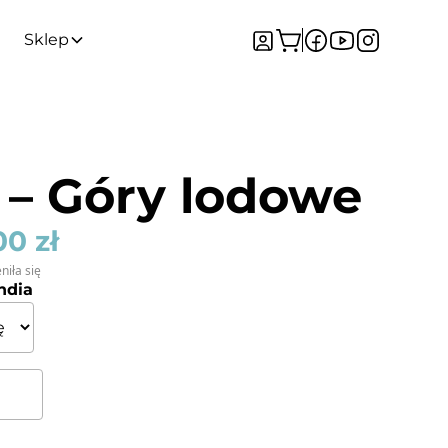
Sklep
a – Góry lodowe
,00
zł
niła się
andia