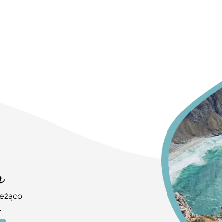
r
ieżąco
.