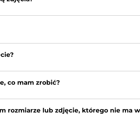
 cm, 50×70 cm i 60×90 cm. Nie wszystkie rozmiary będ
ć delikatnie przycięty. Fotografie są w popularnych roz
ilka), który będzie zapakowany w kartonową tubę i sta
djęcia sprzedawane są bez ramek.
cie?
ażde zdjęcie będzie drukowane na zamówienie. Z tego
e, co mam zrobić?
 obecności kuriera, sporządź raport do reklamacji i skont
rysowane, uszkodzone narożniki itp.) zrób zdjęcia i wy
rozmiarze lub zdjęcie, którego nie ma w 
nie widzisz ich w sklepie daj znam znać. Tak samo jeśli c
ilowo – pomożemy! Niektóre zdjęcia mają możliwość wyd