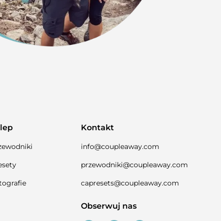
lep
Kontakt
zewodniki
info@coupleaway.com
esety
przewodniki@coupleaway.com
tografie
capresets@coupleaway.com
Obserwuj nas