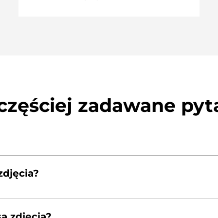
częściej zadawane pyt
zdjęcia?
papierze fotograficznym o gramaturze 260g. Ten papier 
ą czarne, a biele z czasem nie żółkną.
ą zdjęcia?