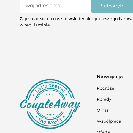
Subskrybuj
Zapisując się na nasz newsletter akceptujesz zgody zaw
w
.
regulaminie
Nawigacja
Podróże
Porady
O nas
Współpraca
Oferta