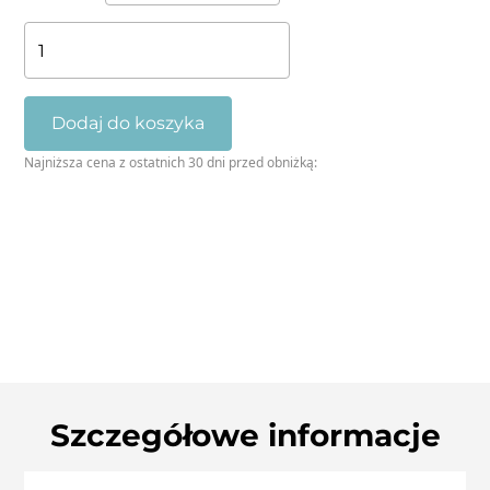
ilość
Owce
na
Lofotach
Dodaj do koszyka
Najniższa cena z ostatnich 30 dni przed obniżką:
Szczegółowe informacje