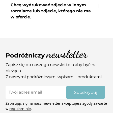
w obecności kuriera, sporządź raport do
Chcę wydrukować zdjęcie w innym
reklamacji i skontaktuj się z nami.
rozmiarze lub zdjęcie, którego nie ma
Jeśli zamówione wydruki będą uszkodzone
w ofercie.
(porysowane, uszkodzone narożniki itp.) zrób
zdjęcia i wyślij je nam na adres
Jeśli spodobały Ci się nasze inne zdjęcia, a nie
info@coupleaway.com – zajmiemy się tym.
widzisz ich w sklepie daj znam znać. Tak
samo jeśli chcesz kupić zdjęcie w innym
wymiarze niż podane na stornie skontaktuj
newsletter
się z nami mailowo – pomożemy! Niektóre
Podróżniczy
zdjęcia mają możliwość wydruku na płótnie.
Zapisz się do naszego newslettera aby być na
bieżąco
Z naszymi podróżniczymi wpisami i produktami.
Subskrybuj
Zapisując się na nasz newsletter akceptujesz zgody zawarte
w
.
regulaminie