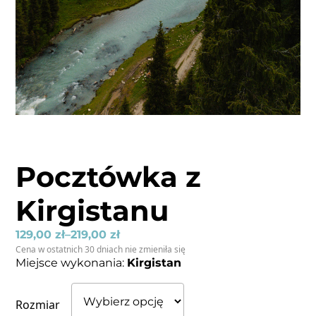
Pocztówka z
Kirgistanu
129,00
zł
–
219,00
zł
Cena w ostatnich 30 dniach nie zmieniła się
Miejsce wykonania:
Kirgistan
Rozmiar