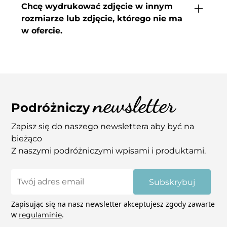
w obecności kuriera, sporządź raport do
Chcę wydrukować zdjęcie w innym
reklamacji i skontaktuj się z nami.
rozmiarze lub zdjęcie, którego nie ma
Jeśli zamówione wydruki będą uszkodzone
w ofercie.
(porysowane, uszkodzone narożniki itp.) zrób
zdjęcia i wyślij je nam na adres
Jeśli spodobały Ci się nasze inne zdjęcia, a nie
info@coupleaway.com – zajmiemy się tym.
widzisz ich w sklepie daj znam znać. Tak
samo jeśli chcesz kupić zdjęcie w innym
wymiarze niż podane na stornie skontaktuj
newsletter
się z nami mailowo – pomożemy! Niektóre
Podróżniczy
zdjęcia mają możliwość wydruku na płótnie.
Zapisz się do naszego newslettera aby być na
bieżąco
Z naszymi podróżniczymi wpisami i produktami.
Subskrybuj
Zapisując się na nasz newsletter akceptujesz zgody zawarte
w
.
regulaminie