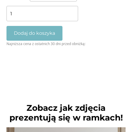
ilość
Pocztówka
z
Kirgistanu
Dodaj do koszyka
Najniższa cena z ostatnich 30 dni przed obniżką:
Zobacz jak zdjęcia
prezentują się w ramkach!