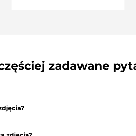
częściej zadawane pyt
zdjęcia?
papierze fotograficznym o gramaturze 260g. Ten papier 
ą czarne, a biele z czasem nie żółkną.
ą zdjęcia?