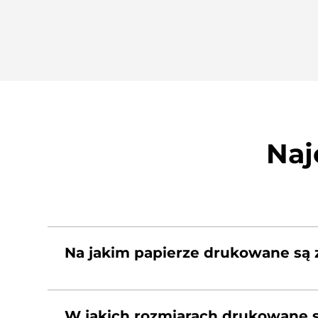
Naj
Na jakim papierze drukowane są 
Fotografie są drukowane na profesjonalnym 
zabezpiecza je przed wyblaknięciem, czernie s
W jakich rozmiarach drukowane s