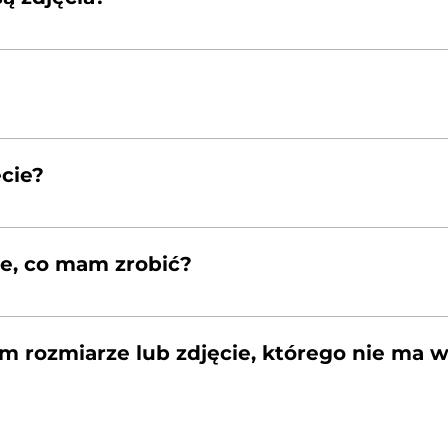
 cm, 50×70 cm i 60×90 cm. Nie wszystkie rozmiary będ
ć delikatnie przycięty. Fotografie są w popularnych roz
ilka), który będzie zapakowany w kartonową tubę i sta
djęcia sprzedawane są bez ramek.
cie?
ażde zdjęcie będzie drukowane na zamówienie. Z tego
e, co mam zrobić?
 obecności kuriera, sporządź raport do reklamacji i skont
rysowane, uszkodzone narożniki itp.) zrób zdjęcia i wy
rozmiarze lub zdjęcie, którego nie ma w 
nie widzisz ich w sklepie daj znam znać. Tak samo jeśli c
ilowo – pomożemy! Niektóre zdjęcia mają możliwość wyd