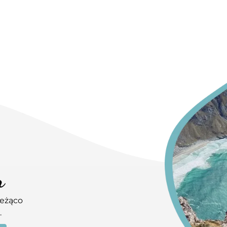
r
ieżąco
.