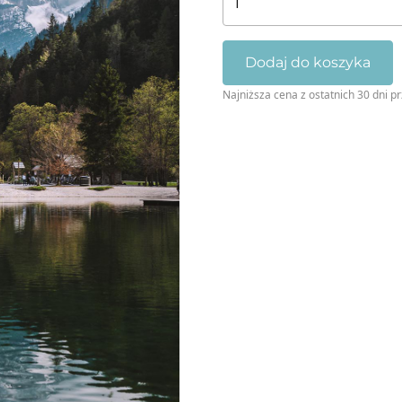
Słowenia
-
Jezioro
Dodaj do koszyka
Jasna
Najniższa cena z ostatnich 30 dni p