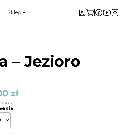
Sklep
a – Jezioro
,00
zł
niła się
wenia