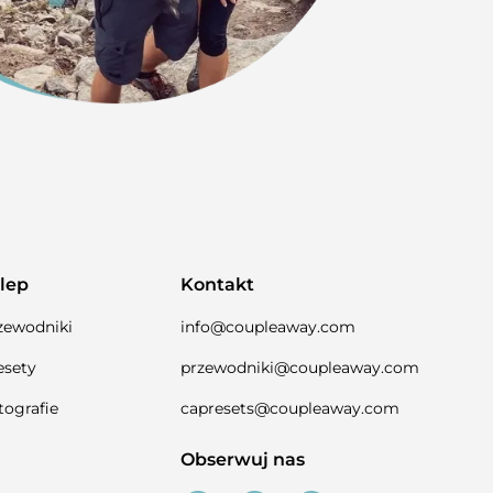
lep
Kontakt
zewodniki
info@coupleaway.com
esety
przewodniki@coupleaway.com
tografie
capresets@coupleaway.com
Obserwuj nas