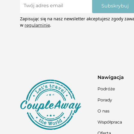
Subskrybuj
Zapisując się na nasz newsletter akceptujesz zgody zaw
w
.
regulaminie
Nawigacja
Podróże
Porady
O nas
Współpraca
Oferta