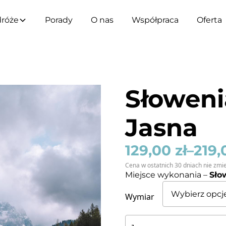
róże
Porady
O nas
Współpraca
Oferta
Słoweni
Jasna
129,00
zł
–
219
Cena w ostatnich 30 dniach nie zmie
Miejsce wykonania –
Sło
Wymiar
ilość