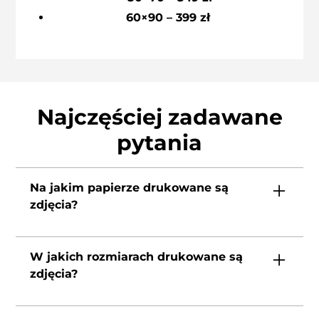
60×90 – 399 zł
Najczęściej zadawane
pytania
Na jakim papierze drukowane są
zdjęcia?
Fotografie są drukowane na profesjonalnym
papierze fotograficznym o gramaturze 260g.
W jakich rozmiarach drukowane są
Ten papier w bardzo dobry sposób oddaje
zdjęcia?
kolory, zabezpiecza je przed wyblaknięciem,
czernie są czarne, a biele z czasem nie żółkną.
Do wyboru masz 4 rozmiary: 30×40 cm,