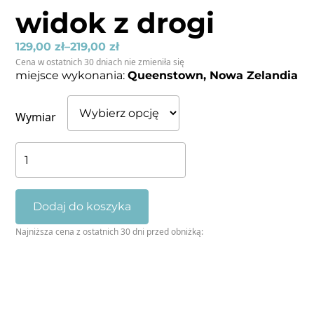
widok z drogi
129,00
zł
–
219,00
zł
Cena w ostatnich 30 dniach nie zmieniła się
miejsce wykonania:
Queenstown, Nowa Zelandia
Wymiar
ilość
Typowy
Nowozelandzki
widok
Dodaj do koszyka
z
Najniższa cena z ostatnich 30 dni przed obniżką:
drogi