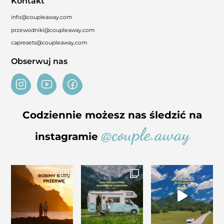
Kontakt
info@coupleaway.com
przewodniki@coupleaway.com
capresets@coupleaway.com
Obserwuj nas
Codziennie możesz nas śledzić na
@couple.away
instagramie