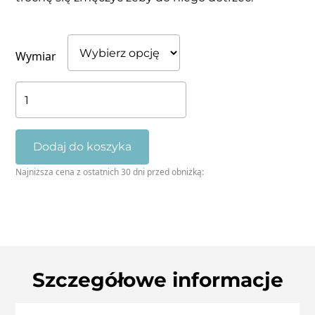
Wymiar
ilość
Wodospad
na
Maderze
Dodaj do koszyka
Najniższa cena z ostatnich 30 dni przed obniżką:
Szczegółowe informacje