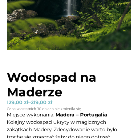
Wodospad na
Maderze
129,00
zł
–
219,00
zł
Cena w ostatnich 30 dniach nie zmieniła się
Miejsce wykonania:
Madera – Portugalia
Kolejny wodospad ukryty w magicznych
zakątkach Madery. Zdecydowanie warto było
trochę się zmęczyć żeby do niego dotrzeć.