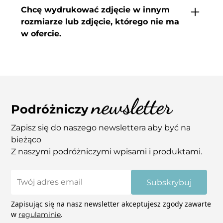
w obecności kuriera, sporządź raport do
Chcę wydrukować zdjęcie w innym
reklamacji i skontaktuj się z nami.
rozmiarze lub zdjęcie, którego nie ma
Jeśli zamówione wydruki będą uszkodzone
w ofercie.
(porysowane, uszkodzone narożniki itp.) zrób
zdjęcia i wyślij je nam na adres
Jeśli spodobały Ci się nasze inne zdjęcia, a nie
info@coupleaway.com – zajmiemy się tym.
widzisz ich w sklepie daj znam znać. Tak
samo jeśli chcesz kupić zdjęcie w innym
wymiarze niż podane na stornie skontaktuj
newsletter
się z nami mailowo – pomożemy! Niektóre
Podróżniczy
zdjęcia mają możliwość wydruku na płótnie.
Zapisz się do naszego newslettera aby być na
bieżąco
Z naszymi podróżniczymi wpisami i produktami.
Subskrybuj
Zapisując się na nasz newsletter akceptujesz zgody zawarte
w
.
regulaminie