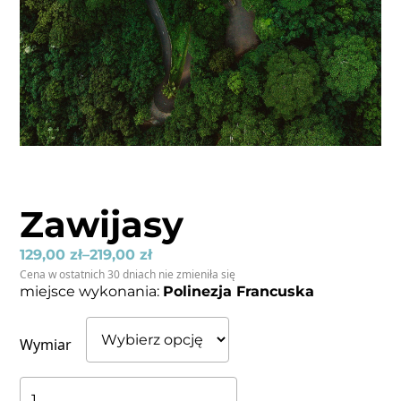
Zawijasy
129,00
zł
–
219,00
zł
Cena w ostatnich 30 dniach nie zmieniła się
miejsce wykonania:
Polinezja Francuska
Wymiar
ilość