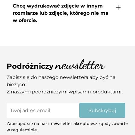
w obecności kuriera, sporządź raport do
Chcę wydrukować zdjęcie w innym
reklamacji i skontaktuj się z nami.
rozmiarze lub zdjęcie, którego nie ma
Jeśli zamówione wydruki będą uszkodzone
w ofercie.
(porysowane, uszkodzone narożniki itp.) zrób
zdjęcia i wyślij je nam na adres
Jeśli spodobały Ci się nasze inne zdjęcia, a nie
info@coupleaway.com – zajmiemy się tym.
widzisz ich w sklepie daj znam znać. Tak
samo jeśli chcesz kupić zdjęcie w innym
wymiarze niż podane na stornie skontaktuj
newsletter
się z nami mailowo – pomożemy! Niektóre
Podróżniczy
zdjęcia mają możliwość wydruku na płótnie.
Zapisz się do naszego newslettera aby być na
bieżąco
Z naszymi podróżniczymi wpisami i produktami.
Subskrybuj
Zapisując się na nasz newsletter akceptujesz zgody zawarte
w
.
regulaminie