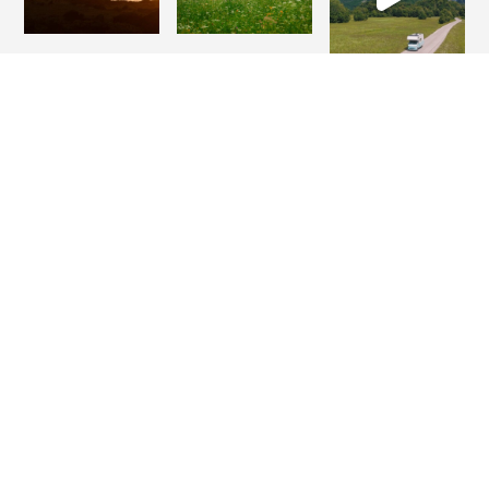
Projekt i realizacja
© 2024 Coupleaway. Wszelkie prawa zastrzeżone