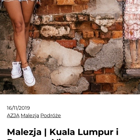
16/11/2019
AZJA
Malezja
Podróże
Malezja | Kuala Lumpur i