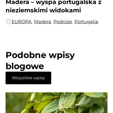
Madera – wyspa portugalska z
nieziemskimi widokami
EUROPA
,
Madera
,
Podróże
,
Portugalia
Podobne wpisy
blogowe
Wszystkie wpisy