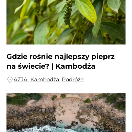
Gdzie rośnie najlepszy pieprz
na świecie? | Kambodża
AZJA
,
Kambodża
,
Podróże