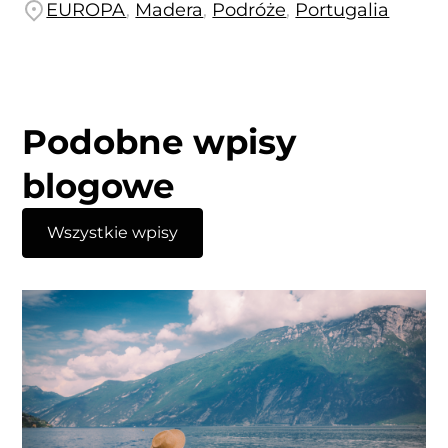
EUROPA
,
Madera
,
Podróże
,
Portugalia
Podobne wpisy
blogowe
Wszystkie wpisy