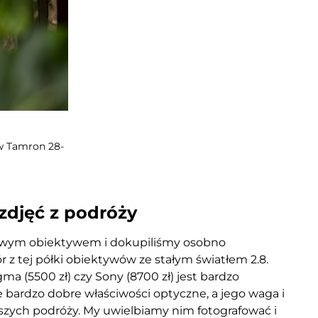
yw Tamron 28-
zdjęć z podróży
owym obiektywem i dokupiliśmy osobno
ór z tej półki obiektywów ze stałym światłem 2.8.
ma (5500 zł) czy Sony (8700 zł) jest bardzo
bardzo dobre właściwości optyczne, a jego waga i
zych podróży. My uwielbiamy nim fotografować i