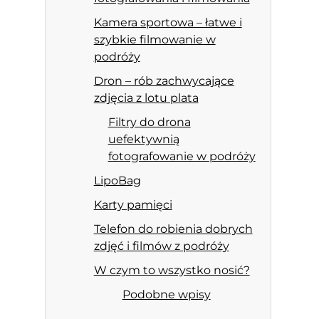
Kamera sportowa – łatwe i
szybkie filmowanie w
podróży
Dron – rób zachwycające
zdjęcia z lotu plata
Filtry do drona
uefektywnią
fotografowanie w podróży
LipoBag
Karty pamięci
Telefon do robienia dobrych
zdjęć i filmów z podróży
W czym to wszystko nosić?
Podobne wpisy