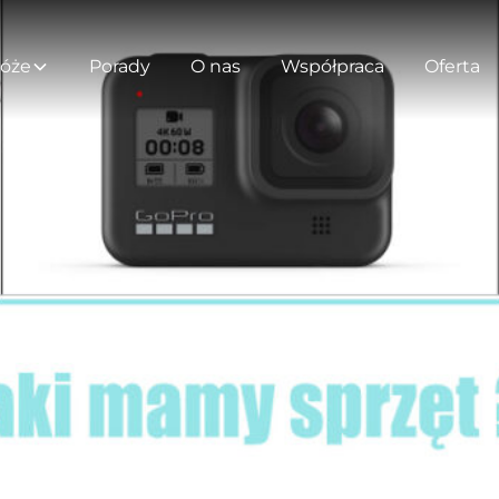
óże
Porady
O nas
Współpraca
Oferta