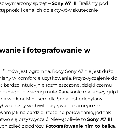
sz wymarzony sprzęt –
Sony A7 III
. Braliśmy pod
stępność i cena ich obiektywów skutecznie
owanie i fotografowanie w
 i filmów jest ogromna. Body Sony A7 nie jest dużo
zmiany w komforcie użytkowania. Przyzwyczajenie do
st bardzo intuicyjnie rozmieszczone, dzięki czemu
micznego to według mnie Panasonic ma lepszy grip i
yma w dłoni. Minusem dla Sony jest odchylany
 był widoczny w chwili nagrywania samego siebie.
Wam jak najbardziej rzetelne porównanie, jednak
atwo się przyzwyczaić. Niewątpliwie to
Sony A7 III
ych zdjęć z podróży.
Fotografowanie nim to bajka
.