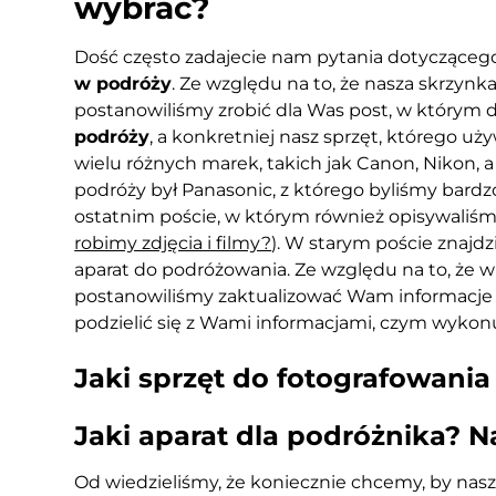
wybrać?
Dość często zadajecie nam pytania dotycząceg
w podróży
. Ze względu na to, że nasza skrzynk
postanowiliśmy zrobić dla Was post, w którym
podróży
, a konkretniej nasz sprzęt, którego uż
wielu różnych marek, takich jak Canon, Nikon
podróży był Panasonic, z którego byliśmy bard
ostatnim poście, w którym również opisywaliśm
robimy zdjęcia i filmy?
). W starym poście znajdz
aparat do podróżowania. Ze względu na to, że w
postanowiliśmy zaktualizować Wam informacje 
podzielić się z Wami informacjami, czym wykon
Jaki sprzęt do fotografowania
Jaki aparat dla podróżnika? N
Od wiedzieliśmy, że koniecznie chcemy, by nasz